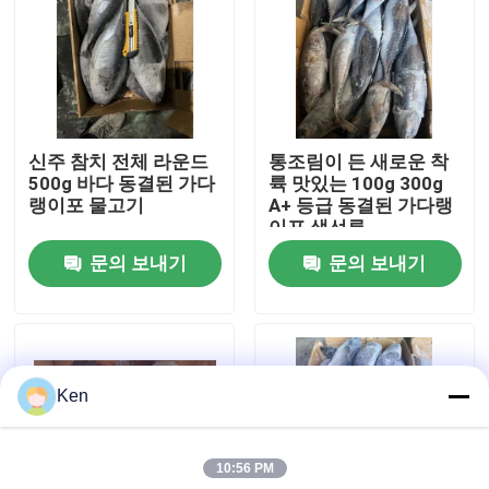
회사 소개
공장 견학
신주 참치 전체 라운드
통조림이 든 새로운 착
500g 바다 동결된 가다
륙 맛있는 100g 300g
품질 관리
랭이포 물고기
A+ 등급 동결된 가다랭
이포 생선류
문의 보내기
문의 보내기
문의하기
뉴스
Ken
사건
10:56 PM
인용 을 요청 하십시오