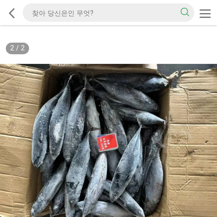
2
/
2