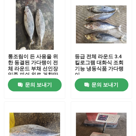
통조림이 든 사용을 위
등급 전체 라운드 3.4
한 동결된 가다랭이 전
킬로그램 대화식 조회
체 라운드 부채 선인장
기능 냉동식품 가다랭
일종 피쉬 위로 건착망
이
어획량 4 킬로그램
문의 보내기
문의 보내기
홈
제품
비디오