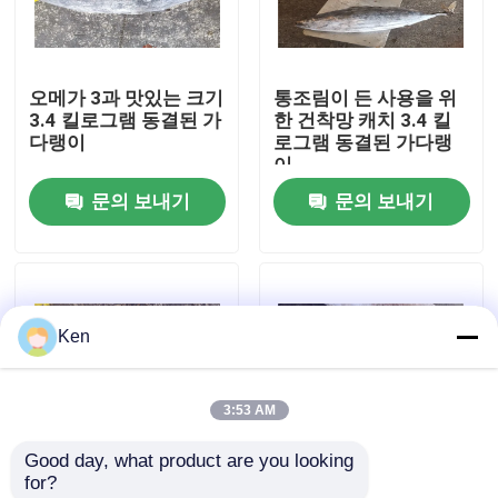
회사 소개
오메가 3과 맛있는 크기
통조림이 든 사용을 위
3.4 킬로그램 동결된 가
한 건착망 캐치 3.4 킬
공장 견학
다랭이
로그램 동결된 가다랭
이
문의 보내기
문의 보내기
품질 관리
문의하기
Ken
뉴스
3:53 AM
사건
Good day, what product are you looking 
for?
인용 을 요청 하십시오
통조림 제조를 위한 전
1.8 킬로그램 시프로즈