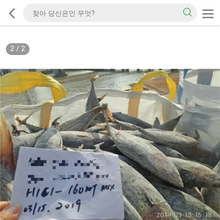
2
/
2