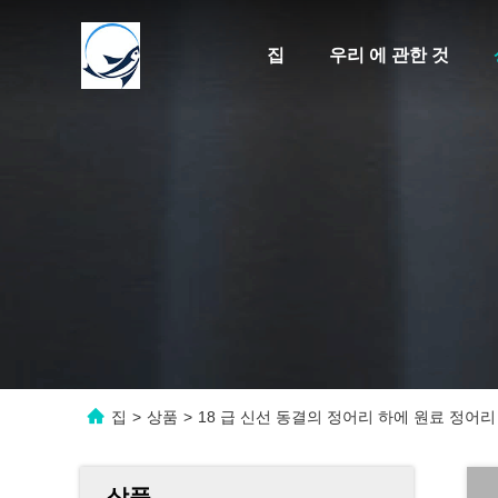
집
우리 에 관한 것
집
>
상품
>
18 급 신선 동결의 정어리 하에 원료 정어리
상품