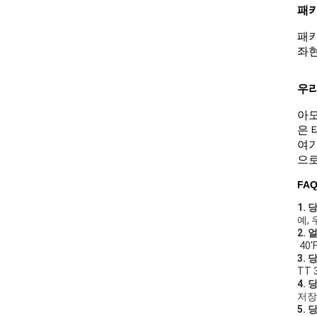
패키
패키
좌현
우
아모
은 
여기
으로
FA
1.
예,
2.
40'
3.
TT
4.
저장
5.