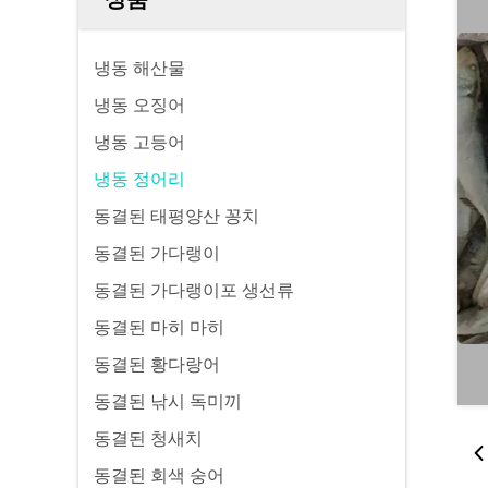
냉동 해산물
냉동 오징어
냉동 고등어
냉동 정어리
동결된 태평양산 꽁치
동결된 가다랭이
동결된 가다랭이포 생선류
동결된 마히 마히
동결된 황다랑어
동결된 낚시 독미끼
동결된 청새치
동결된 회색 숭어