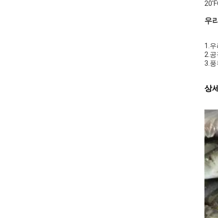
20'
우리
1.
2.
3.
상