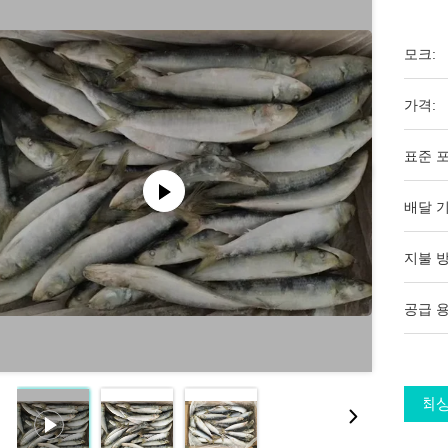
모크:
가격:
표준 포
배달 기
지불 방
공급 용
최상