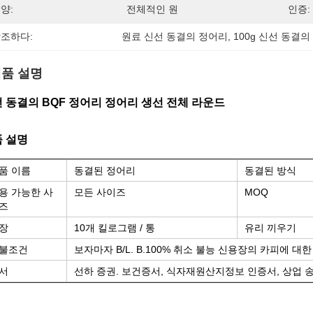
양:
전체적인 원
인증:
조하다:
원료 신선 동결의 정어리
, 
100g 신선 동결
품 설명
 동결의 BQF 정어리 정어리 생선 전체 라운드
 설명
품 이름
동결된 정어리
동결된 방식
용 가능한 사
모든 사이즈
MOQ
즈
장
10개 킬로그램 / 통
유리 끼우기
불조건
보자마자 B/L. B.100% 취소 불능 신용장의 카피에 대한 A.T/
서
선하 증권. 보건증서, 식자재원산지정보 인증서, 상업 송