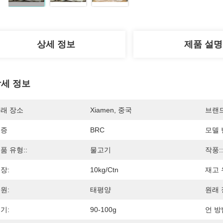
상세 정보
제품 설명
세 정보
래 장소
Xiamen, 중국
브랜
인증
BRC
모델 
품 유형::
물고기
작풍::
장:
10kg/ctn
재고 
원:
태평양
원래 
기:
90-100g
언 방