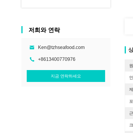
저희와 연락
Ken@tzhseafood.com
상
+8613400770976
원
지금 연락하세요
제
포
근
크