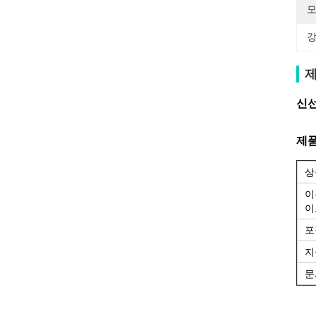
모
강
제
신선
제품
상
이
이
포
지
문