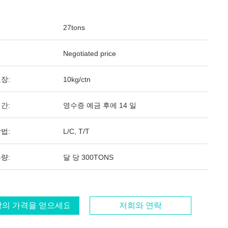
27tons
Negotiated price
장:
10kg/ctn
간:
영수증 예금 후에 14 일
법:
L/C, T/T
량:
달 당 300TONS
의 가격을 얻으세요
저희와 연락