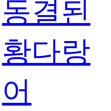
동결된
황다랑
어