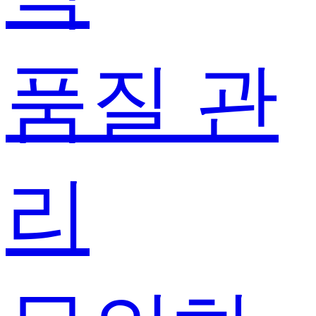
품질 관
리