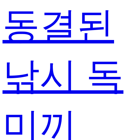
동결된
낚시 독
미끼