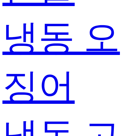
냉동 오
징어
냉동 고