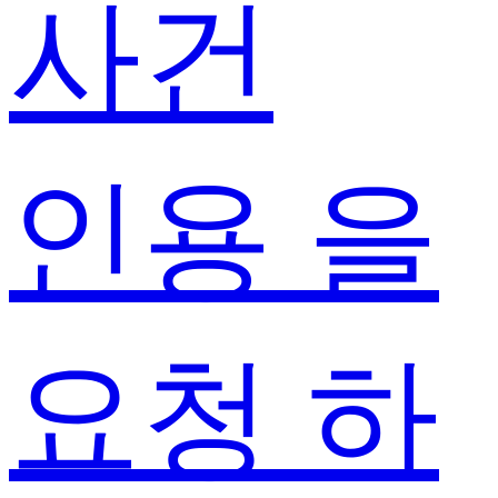
사건
인용 을
요청 하