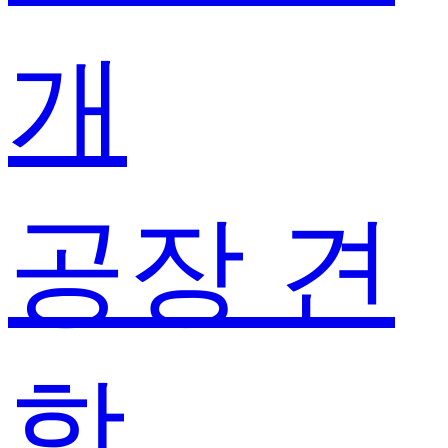
개
공장 견
학