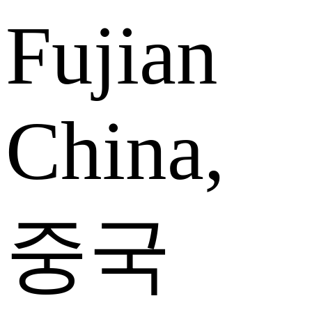
Fujian
China,
중국