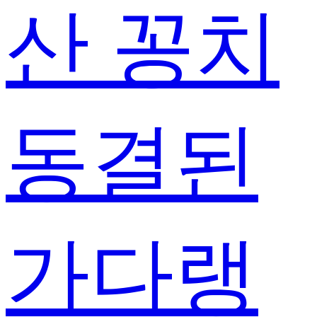
산 꽁치
동결된
가다랭