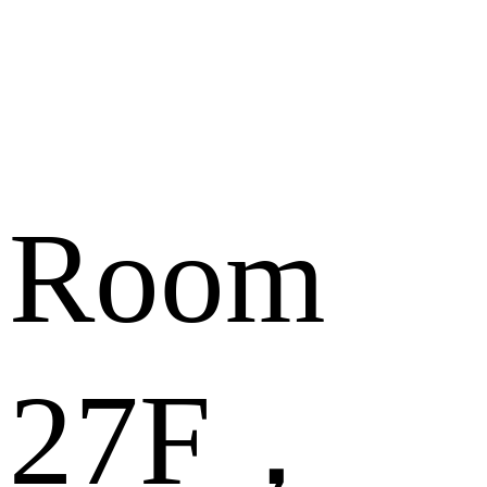
Room
27F，