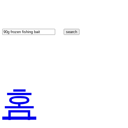
search
홈