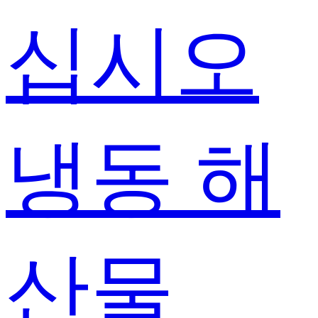
십시오
냉동 해
산물