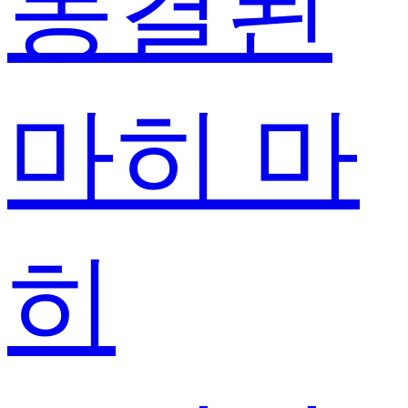
동결된
마히 마
히