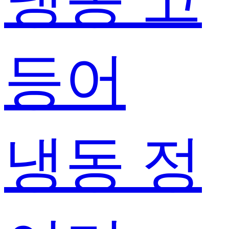
등어
냉동 정